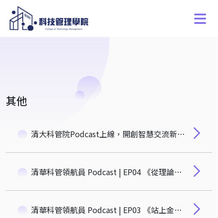
其他
清大科管院Podcast上線，開創智慧交流新平台，節目豐富多元，陸續上架中，歡迎訂閱立即收聽!
清華科管領航員 Podcast | EP04 《從理論到實踐：花敬群談台灣社會住宅的全新格局與創新思維》
清華科管領航員 Podcast | EP03 《站上金融監理第一線：經濟學博士如何為美國聯準會建立風險控管機制》