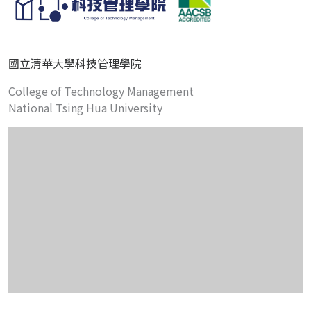
國立清華大學科技管理學院
College of Technology Management
National Tsing Hua University