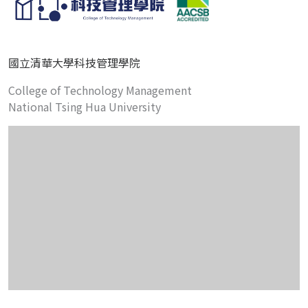
國立清華大學科技管理學院
College of Technology Management
National Tsing Hua University