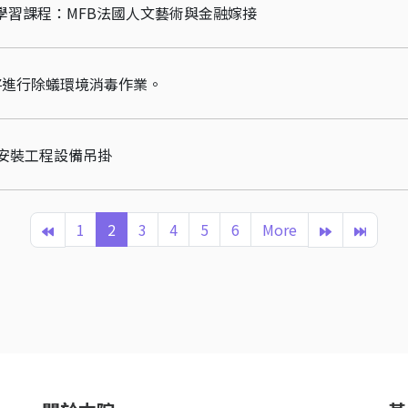
外學習課程：MFB法國人文藝術與金融嫁接
積館將進行除蟻環境消毒作業。
調安裝工程設備吊掛
1
2
3
4
5
6
More