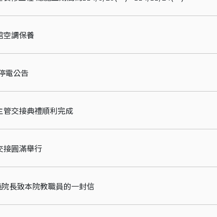
積館空調保養
館停電公告
主管交接典禮順利完成
交接圓滿舉行
心儀院長致本院教職員的一封信