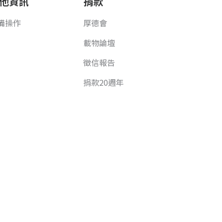
他資訊
捐款
備操作
厚德會
載物論壇
徵信報告
捐款20週年