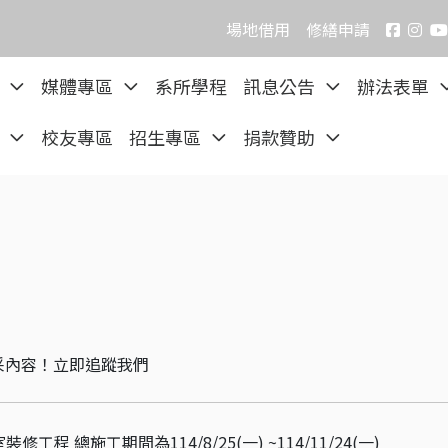
場地借用
修繕申請
院
媒體專區
系所學程
訊息公告
辦法表單
區
校友專區
招生專區
捐款贊助
采內容！立即追蹤我們
室裝修工程 總施工期間為114/8/25(一) ~114/11/24(一)