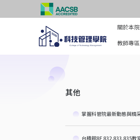
關於本
教師專
其他
掌握科管院最新動態與精
台積館8F 832,833,835教