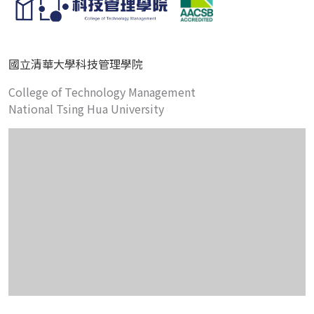
國立清華大學科技管理學院
College of Technology Management
National Tsing Hua University