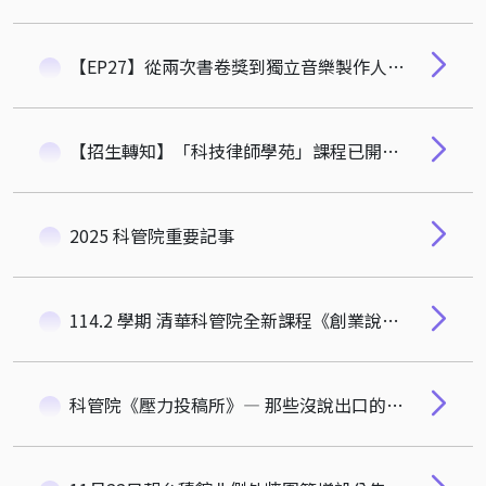
【EP27】從兩次書卷獎到獨立音樂製作人｜申力安 Ally 的雙棲人生
【招生轉知】「科技律師學苑」課程已開放招生，歡迎律師及企業法務人員報名參加！
2025 科管院重要記事
114.2 學期 清華科管院全新課程《創業說書人：從夢想到市場的真實旅程》
科管院《壓力投稿所》— 那些沒說出口的煩惱