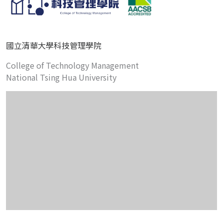
國立清華大學科技管理學院
College of Technology Management
National Tsing Hua University