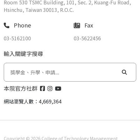
Room 530 TSMC Building, 101, Sec. 2, Kuang-Fu Road,
Hsinchu, Taiwan 30013, R.O.C.
Phone
Fax
03-5162100
03-5622456
輸入關鍵字搜尋
本院官方社群
網站瀏覽人數：4,669,364
Copyright © 2026 College of Technology Management