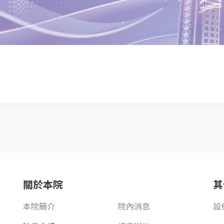
關於本院
其
本院簡介
院內消息
設