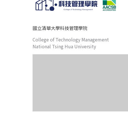
國立清華大學科技管理學院
College of Technology Management
National Tsing Hua University