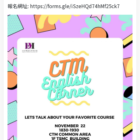
報名網址: https://forms.gle/iSzeHQd74hMf25ck7