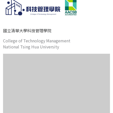
國立清華大學科技管理學院
College of Technology Management
National Tsing Hua University