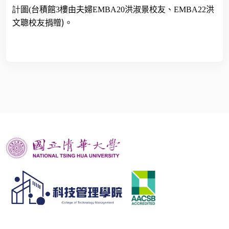
計
圖
(
台積館
3
樓由夫婦
EMBA20
洪淑景校友、
EMBA22
洪
)
文聰校友捐贈
。