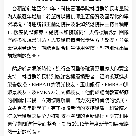
台積館創建至今
23
年，科技管理學院林哲群院長考量院
內人數逐年增加，希望可以提供師生更優質及國際化的學
習環境，特邀請祁玉蘭副院長及張焯然副院長主持台積館
1-3
樓空間整修案。副院長和院辦同仁與各樓層設計團隊
歷經多次規畫討論，思索後疫情時代學習方式改變，並蒐
集使用者建議，期能更貼合師生使用習慣，型塑雕琢出目
前規劃的藍圖。
然處於高通膨時代，進行空間整修確實需要龐大的資金
支持。林哲群院長特別感謝各樓層捐贈者：經濟系蔡進步
榮譽教授、
EMBA11
余明光校友、玉山銀行、
EMBA20
洪
淑景校友、及
EMBA22
洪文聰校友，他們於聽聞教室整修
的相關計畫後
，立刻慷慨解囊，鼎力支持科管院的發展，
嘉惠更多年輕學子。有了捐贈者們的支持後盾，科管院才
得以無後顧之憂全力推動教室空間的更新優化。院方利用
暑假期間進行全面整修，期待於
112
學年度新學期展現煥
然一新的樣貌。