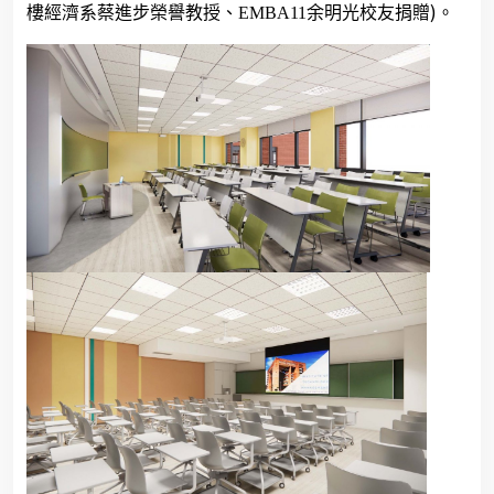
)
樓經濟系蔡進步榮譽教授、
EMBA11
余明光校友
捐贈
。