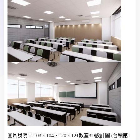
圖片說明：
103
、
104
、
120
、
121
教室
3D設計
圖
(
台積館
1