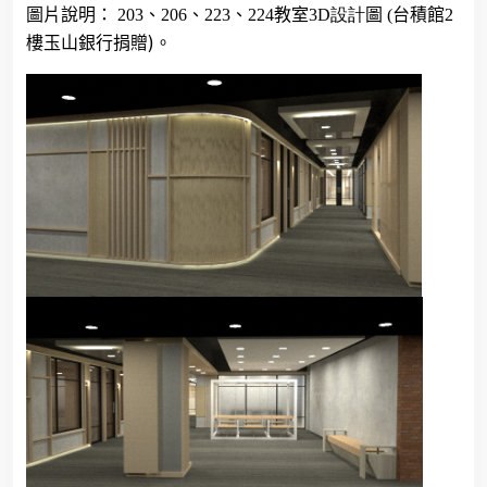
圖片說明：
203
、
206
、
223
、
224
教室
3D設計
圖
(
台積館
2
)
樓玉山銀行捐贈
。