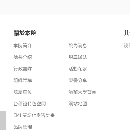
關於本院
其
本院簡介
院內消息
設
院長介紹
規章辦法
行政團隊
活動花絮
組織架構
榮譽分享
院屬單位
清華大學首頁
台積館特色空間
網站地圖
EMI 雙語化學習計畫
品牌管理