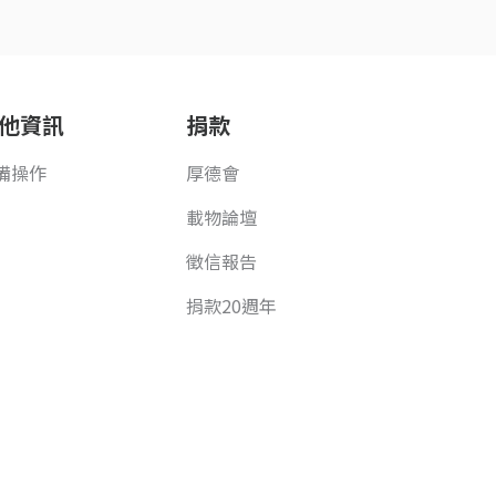
他資訊
捐款
備操作
厚德會
載物論壇
徵信報告
捐款20週年