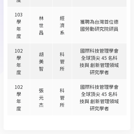
103
林
經
學
獲聘為台灣首位德
世
濟
年
國勞動研究院研員
昌
系
度
102
國際科技管理學會
胡
科
學
全球頂尖
45
名科
美
管
年
技與 創新管理領域
智
所
度
研究學者
102
國際科技管理學會
張
科
學
全球頂尖
45
名科
元
管
年
技與 創新管理領域
杰
所
度
研究學者