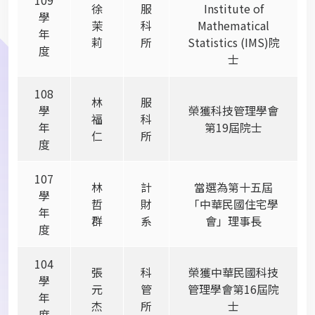
徐
服
Institute of
學
茉
科
Mathematical
年
莉
所
Statistics (IMS)
院
度
士
108
林
服
學
榮獲科技管理學會
福
科
年
第
19
屆院士
仁
所
度
107
林
計
當選為第十五屆
學
哲
財
「中華民國住宅學
年
群
系
會」理事長
度
104
張
科
榮獲中華民國科技
學
元
管
管理學會第
16
屆院
年
杰
所
士
度