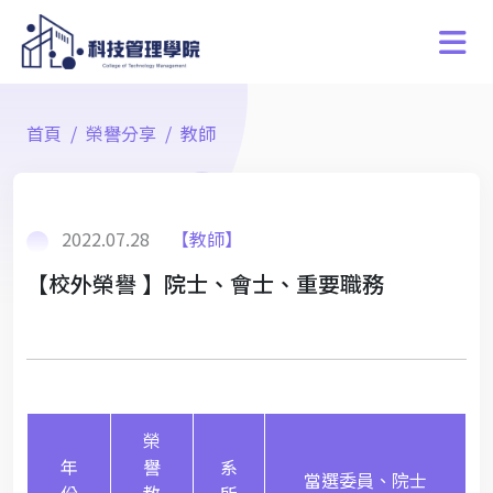
首頁
榮譽分享
教師
2022.07.28
【教師】
【校外榮譽 】院士、會士、重要職務
榮
年
譽
系
當選委員、院士
份
教
所