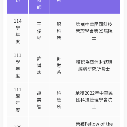
師
114
王
服
榮獲中華民國科技
學
俊
科
管理學會第
25
屆院
年
程
所
士
度
111
許
計
學
獲選為亞洲財務與
博
財
年
經濟研究所會士
炫
系
度
111
胡
科
榮獲2022年中華民
學
美
管
國科技管理學會院
年
智
所
士
度
榮獲
Fellow of the
109