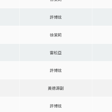
許博炫
徐茉莉
雷松亞
許博炫
黃德源副
許博炫