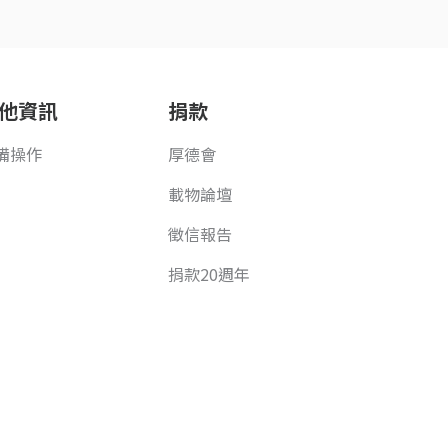
他資訊
捐款
備操作
厚德會
載物論壇
徵信報告
捐款20週年