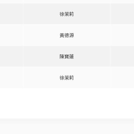
徐茉莉
黃德源
陳寶蓮
徐茉莉