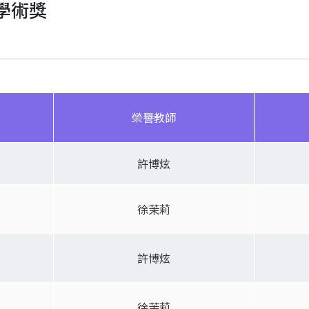
學術獎
榮譽教師
許博炫
徐茉莉
許博炫
徐茉莉