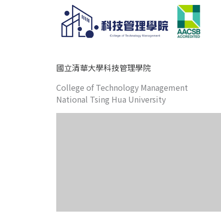
國立清華大學科技管理學院
College of Technology Management
National Tsing Hua University