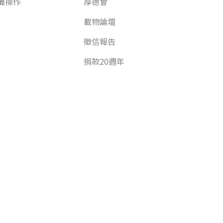
備操作
厚德會
載物論壇
徵信報告
捐款20週年