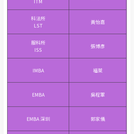
ITM
科法所
黃怡嘉
LST
服科所
張博彥
ISS
IMBA
福萊
EMBA
吳程軍
EMBA 深圳
郭家儀