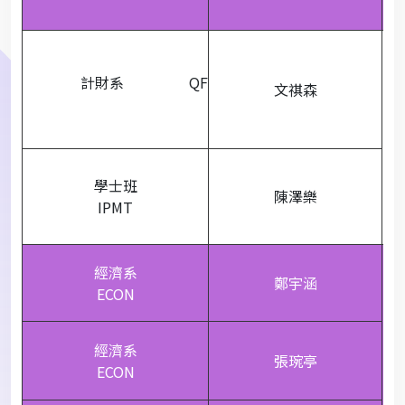
計財系 QF
文祺森
學士班
陳澤樂
IPMT
經濟系
鄭宇涵
ECON
經濟系
張琬亭
ECON