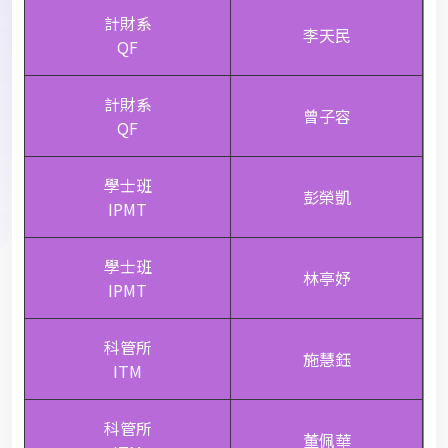
計財系
李天民
QF
計財系
曾子容
QF
學士班
彭榮凱
IPMT
學士班
林亭妤
IPMT
科管所
施慧鈺
ITM
科管所
董佩華