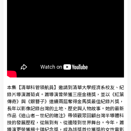
本集【清華科管領航員】邀請到清華大學經濟系校友、紀
錄片導演蕭菊貞。蕭導演曾榮獲三座金穗獎，並以《紅葉
傳奇》與《銀簪子》連續兩屆奪得金馬獎最佳紀錄片獎，
長年以影像記錄台灣的土地、歷史與人物故事。她的最新
作品《造山者－世紀的賭注》帶領觀眾回顧台灣半導體科
技的發展歷程，從無到有、從邊陲到世界舞台。今年，蕭
導演更榮獲楊士琪紀念獎，成為該獎首位獲獎的女性電影