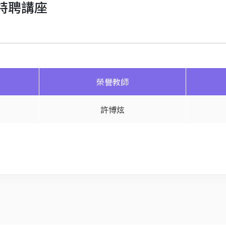
特聘講座
榮譽教師
許博炫