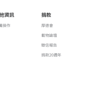
他資訊
捐款
備操作
厚德會
載物論壇
徵信報告
捐款20週年