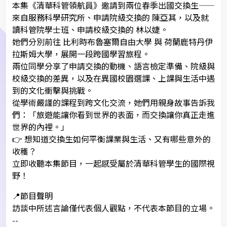
本集《清華科管領航員》邀請到兩位春季出國交換生——
來自服務科學研究所、申請院級交換的 陳亞其，以及就
讀科管院學士班、申請校級交換的 林以婕。
她們分別前往 比利時布魯塞爾自由大學 與 荷蘭鹿特丹伊
拉斯姆大學，展開一段跨國學習旅程。
兩位同學分享了申請交換的動機、語言檢定準備、院級與
校級交換的差異，以及在異國校園選課、上課與生活中遇
到的文化衝擊與挑戰。
從學術嚴謹的課程到跨文化交流，她們用親身故事告訴我
們：「旅遊能讓你看到世界的表面，而交換讓你真正走進
世界的內裡。」
👉 想知道交換生如何平衡課業與生活、又有哪些意外的
收穫？
立即收聽本集節目，一起感受屬於清華科管學生的國際視
野！
📍節目聲明
訪談中所述言論僅代表個人觀點，不代表本節目的立場。
--