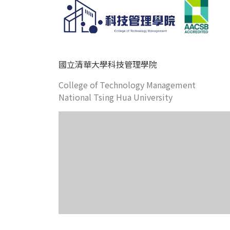
國立清華大學科技管理學院
College of Technology Management
National Tsing Hua University