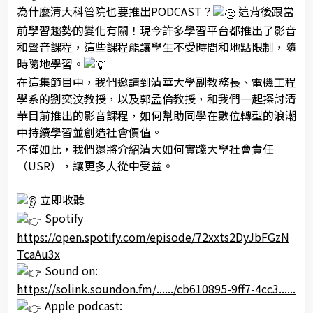
為什麼清大科管院也要推出PODCAST？
這背後跟當
前學習趨勢的變化有關！現今許多學習平台都推出了影音
和聲音課程，這些課程能讓學生不受時間和地點限制，隨
時隨地學習。
在這集節目中，我們邀請到清華大學副教務長、電機工程
學系的劉奕汶教授，以及郭孟倫教授，和我們一起探討清
華目前推出的影音課程，如何幫助同學在數位轉型的浪潮
中持續學習並創造社會價值。
不僅如此，我們還將介紹清大如何實踐大學社會責任
（USR），讓更多人從中受益。
立即收聽
Spotify
https://open.spotify.com/episode/72xxts2DyJbFGzN
TcaAu3x
S
ound on:
https://solink.soundon.fm/....../cb610895-9ff7-4cc3......
A
pple podcast: