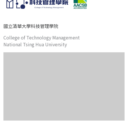
國立清華大學科技管理學院
College of Technology Management
National Tsing Hua University