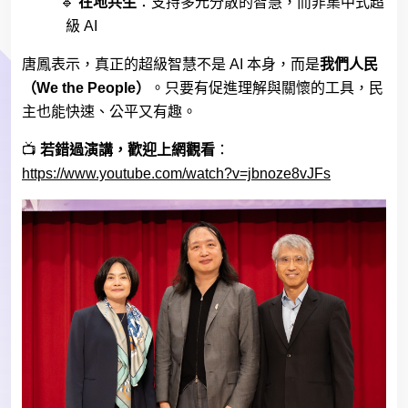
🔹
在地共生
：支持多元分散的智慧，而非集中式超
級
AI
唐鳳表示，真正的超級智慧不是
AI
本身，而是
我們人民
（
We the People
）
。只要有促進理解與關懷的工具，民
主也能快速、公平又有趣。
📺
若錯過演講，歡迎上網觀看
：
https://www.youtube.com/watch?v=jbnoze8vJFs