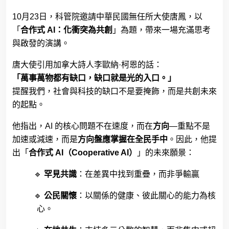
10月23日，科管院邀請中華民國無任所大使唐鳳，以
「
合作式
AI
：化衝突為共創
」為題，帶來一場充滿思考
與啟發的演講。
唐大使引用加拿大詩人李歐納
·
柯恩的話：
「萬事萬物都有缺口，缺口就是光的入口。」
提醒我們，社會與科技的缺口不是要掩飾，而是共創未來
的起點。
他指出，
AI
的核心問題不在速度，而在
方向
—
重點不是
加速或減速，而是
方向盤應掌握在全民手中
。因此，他提
出「
合作式
AI
（
Cooperative AI
）
」的未來願景：
🔹
罕見共識
：在差異中找到重疊，而非爭輸贏
🔹
公民關懷
：以關係的健康、彼此關心的能力為核
心。