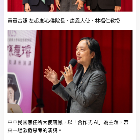
貴賓合照 左起
:
彭心儀院長、唐鳳大使、林福仁教授
中華民國無任所大使唐鳳，以「合作式
AI
」為主題，帶
來一場激發思考的演講。