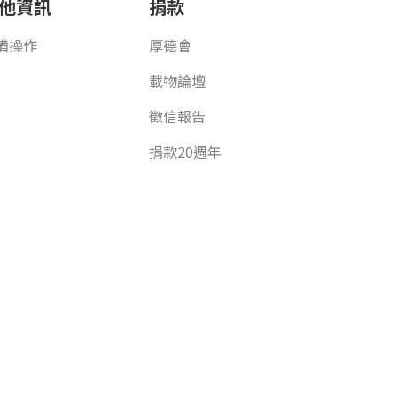
他資訊
捐款
備操作
厚德會
載物論壇
徵信報告
捐款20週年