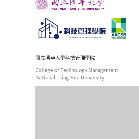
國立清華大學科技管理學院
College of Technology Management
National Tsing Hua University