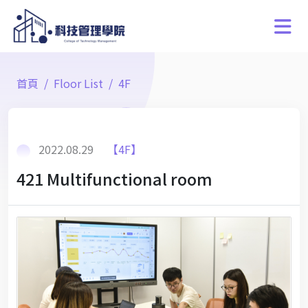
首頁
Floor List
4F
2022.08.29
【4F】
421 Multifunctional room