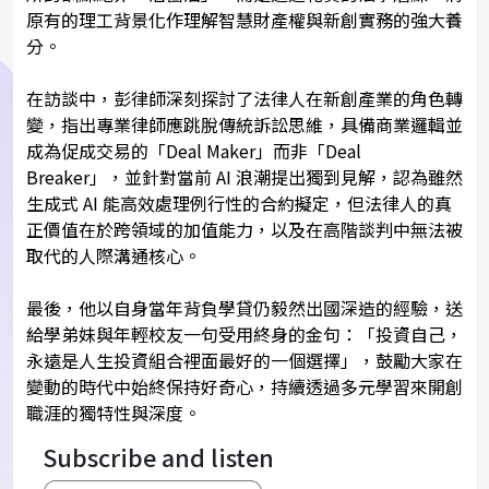
原有的理工背景化作理解智慧財產權與新創實務的強大養
分。
在訪談中，彭律師深刻探討了法律人在新創產業的角色轉
變，指出專業律師應跳脫傳統訴訟思維，具備商業邏輯並
成為促成交易的「Deal Maker」而非「Deal
Breaker」，並針對當前 AI 浪潮提出獨到見解，認為雖然
生成式 AI 能高效處理例行性的合約擬定，但法律人的真
正價值在於跨領域的加值能力，以及在高階談判中無法被
取代的人際溝通核心。
最後，他以自身當年背負學貸仍毅然出國深造的經驗，送
給學弟妹與年輕校友一句受用終身的金句：「投資自己，
永遠是人生投資組合裡面最好的一個選擇」，鼓勵大家在
變動的時代中始終保持好奇心，持續透過多元學習來開創
職涯的獨特性與深度。
Subscribe and listen