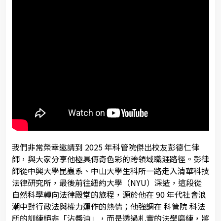
我們非常榮幸邀請到 2025 年科管院傑出校友彭德仁律
師，與大家分享他極具傳奇色彩的跨領域職涯路徑。彭律
師從中興大學昆蟲系、中山大學生科所一路走入清華科技
法律研究所，最後前往紐約大學（NYU）深造，這段從
自然科學轉向法律殿堂的旅程，源於他在 90 年代社會浪
潮中對行政法與權力運作的熱情；他強調在 科管院 科法
所的訓練絕非「沾醬油」，而是透過札實的法學磨練，將